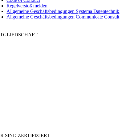
Code of Conduct
Regelverstoß melden
Allgemeine Geschäftsbedingungen Systema Datentechnik
Allgemeine Geschäftsbedingungen Communicate Consult
ITGLIEDSCHAFT
R SIND ZERTIFIZIERT