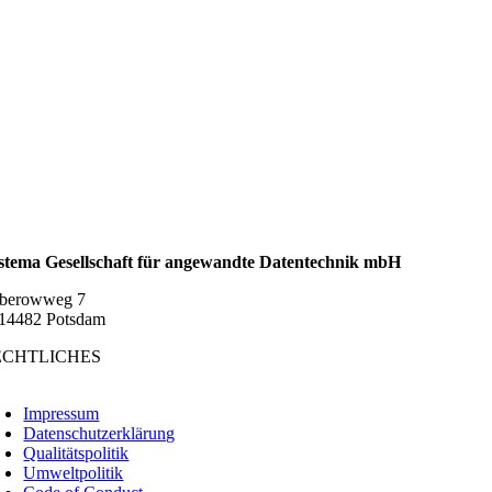
stema Gesellschaft für angewandte Datentechnik mbH
berowweg 7
14482 Potsdam
ECHTLICHES
oggle
avigation
Impressum
Datenschutzerklärung
Qualitätspolitik
Umweltpolitik