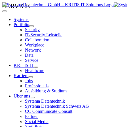
Zum
SERVICE
Inhalt
Toggle
springen
Navigation
Systema
Portfolio
Security
IT-Security Leitstelle
Collaboration
Workplace
Network
Data
Service
KRITIS IT
Healthcare
Karriere
Jobs
Professionals
Ausbildung & Studium
Über uns
Systema Datentechnik
Systema Datentechnik Schweiz AG
CC Communicate Consult
Partner
Social Media
Zertifikate