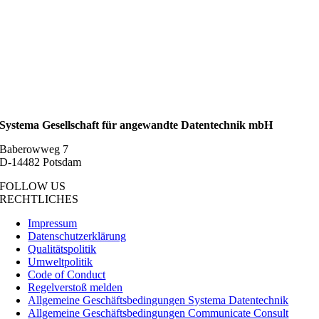
Systema Gesellschaft für angewandte Datentechnik mbH
Baberowweg 7
D-14482 Potsdam
FOLLOW US
RECHTLICHES
Impressum
Datenschutzerklärung
Qualitätspolitik
Umweltpolitik
Code of Conduct
Regelverstoß melden
Allgemeine Geschäftsbedingungen Systema Datentechnik
Allgemeine Geschäftsbedingungen Communicate Consult