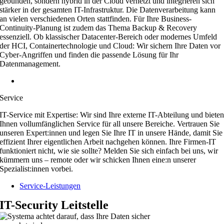
gebunden, sondern hybrid in der Cloud vernetzt und integrieren sich
stärker in der gesamten IT-Infrastruktur. Die Datenverarbeitung kann
an vielen verschiedenen Orten stattfinden. Für Ihre Business-
Continuity-Planung ist zudem das Thema Backup & Recovery
essenziell. Ob klassischer Datacenter-Bereich oder modernes Umfeld
der HCI, Containertechnologie und Cloud: Wir sichern Ihre Daten vor
Cyber-Angriffen und finden die passende Lösung für Ihr
Datenmanagement.
Data-Leistungen
Service
IT-Service mit Expertise: Wir sind Ihre externe IT-Abteilung und biete
Ihnen vollumfänglichen Service für all unsere Bereiche. Vertrauen Sie
unseren Expert:innen und legen Sie Ihre IT in unsere Hände, damit Sie
effizient Ihrer eigentlichen Arbeit nachgehen können. Ihre Firmen-IT
funktioniert nicht, wie sie sollte? Melden Sie sich einfach bei uns, wir
kümmern uns – remote oder wir schicken Ihnen eine:n unserer
Spezialist:innen vorbei.
Service-Leistungen
IT-Security Leitstelle