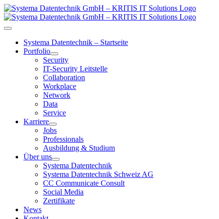
Zum
Inhalt
springen
Toggle
Navigation
Systema Datentechnik – Startseite
Portfolio
Security
IT-Security Leitstelle
Collaboration
Workplace
Network
Data
Service
Karriere
Jobs
Professionals
Ausbildung & Studium
Über uns
Systema Datentechnik
Systema Datentechnik Schweiz AG
CC Communicate Consult
Social Media
Zertifikate
News
Kontakt