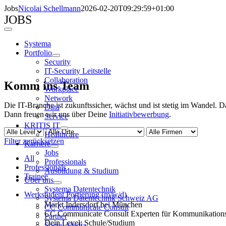
Zum
Jobs
Nicolai Schellmann
2026-02-20T09:29:59+01:00
Inhalt
JOBS
springen
Toggle
Navigation
Systema
Portfolio
Security
IT-Security Leitstelle
Collaboration
Komm ins Team
Workplace
Network
Die IT-Branche ist zukunftssicher, wächst und ist stetig im Wandel. 
Data
Dann freuen wir uns über Deine
Initiativbewerbung
.
Service
KRITIS IT
Healthcare
Filter zurücksetzen
Karriere
Jobs
All
Professionals
Professionals
Ausbildung & Studium
Trainee
Über uns
Systema Datentechnik
Werkstudent Portierung (m/w/d)
Systema Datentechnik Schweiz AG
Markt Indersdorf bei München
CC Communicate Consult
CC Communicate Consult Experten für Kommunikatio
Partner
Dein Level: Schule/Studium
Social Media