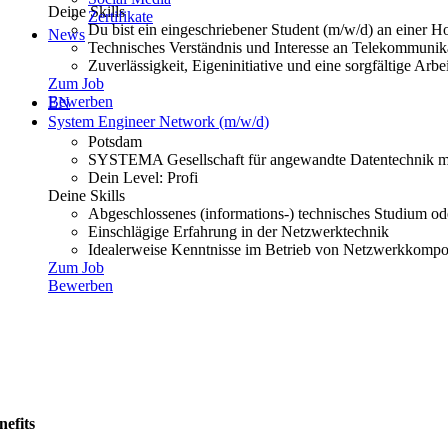
Deine Skills
Zertifikate
Du bist ein eingeschriebener Student (m/w/d) an einer H
News
Technisches Verständnis und Interesse an Telekommunika
Zuverlässigkeit, Eigeninitiative und eine sorgfältige Arbe
Zum Job
Bewerben
EN
System Engineer Network (m/w/d)
Potsdam
SYSTEMA Gesellschaft für angewandte Datentechnik 
Dein Level: Profi
Deine Skills
Abgeschlossenes (informations-) technisches Studium ode
Einschlägige Erfahrung in der Netzwerktechnik
Idealerweise Kenntnisse im Betrieb von Netzwerkkompon
Zum Job
Bewerben
nefits