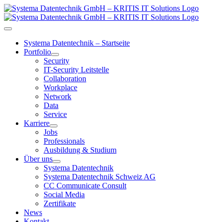
Zum
Inhalt
springen
Toggle
Navigation
Systema Datentechnik – Startseite
Portfolio
Security
IT-Security Leitstelle
Collaboration
Workplace
Network
Data
Service
Karriere
Jobs
Professionals
Ausbildung & Studium
Über uns
Systema Datentechnik
Systema Datentechnik Schweiz AG
CC Communicate Consult
Social Media
Zertifikate
News
Kontakt