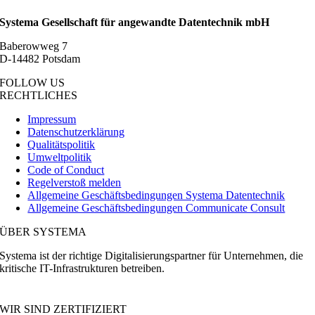
Systema Gesellschaft für angewandte Datentechnik mbH
Baberowweg 7
D-14482 Potsdam
FOLLOW US
RECHTLICHES
Impressum
Datenschutzerklärung
Qualitätspolitik
Umweltpolitik
Code of Conduct
Regelverstoß melden
Allgemeine Geschäftsbedingungen Systema Datentechnik
Allgemeine Geschäftsbedingungen Communicate Consult
ÜBER SYSTEMA
Systema ist der richtige Digitalisierungspartner für Unternehmen, die
kritische IT-Infrastrukturen betreiben.
WIR SIND ZERTIFIZIERT