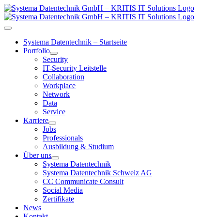
Zum
Inhalt
springen
Toggle
Navigation
Systema Datentechnik – Startseite
Portfolio
Security
IT-Security Leitstelle
Collaboration
Workplace
Network
Data
Service
Karriere
Jobs
Professionals
Ausbildung & Studium
Über uns
Systema Datentechnik
Systema Datentechnik Schweiz AG
CC Communicate Consult
Social Media
Zertifikate
News
Kontakt