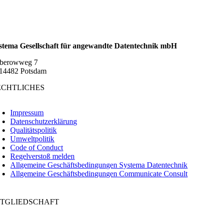
stema Gesellschaft für angewandte Datentechnik mbH
berowweg 7
14482 Potsdam
ECHTLICHES
oggle
avigation
Impressum
Datenschutzerklärung
Qualitätspolitik
Umweltpolitik
Code of Conduct
Regelverstoß melden
Allgemeine Geschäftsbedingungen Systema Datentechnik
Allgemeine Geschäftsbedingungen Communicate Consult
ITGLIEDSCHAFT