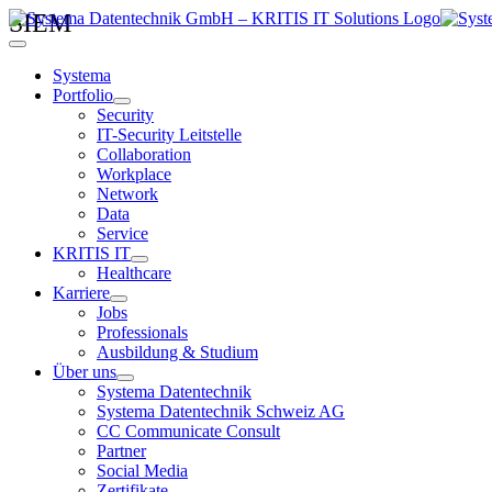
Zum
SIEM
Inhalt
Toggle
springen
Navigation
Systema
Portfolio
Security
IT-Security Leitstelle
Collaboration
Workplace
Network
Data
Service
KRITIS IT
Healthcare
Karriere
Jobs
Professionals
Ausbildung & Studium
Über uns
Systema Datentechnik
Systema Datentechnik Schweiz AG
CC Communicate Consult
Partner
Social Media
Zertifikate