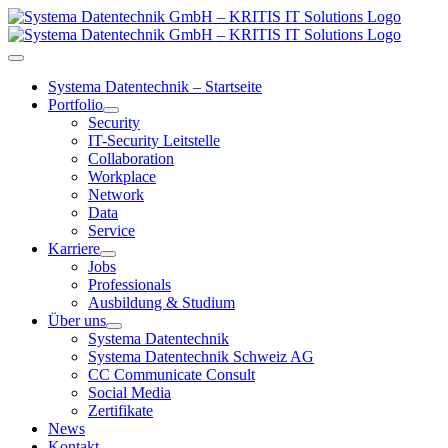
Zum
Inhalt
springen
Toggle
Navigation
Systema Datentechnik – Startseite
Portfolio
Security
IT-Security Leitstelle
Collaboration
Workplace
Network
Data
Service
Karriere
Jobs
Professionals
Ausbildung & Studium
Über uns
Systema Datentechnik
Systema Datentechnik Schweiz AG
CC Communicate Consult
Social Media
Zertifikate
News
Kontakt