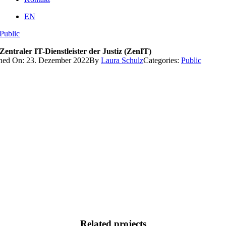
EN
Public
Zentraler IT-Dienstleister der Justiz (ZenIT)
shed On: 23. Dezember 2022
By
Laura Schulz
Categories:
Public
Related projects