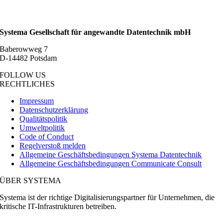
Systema Gesellschaft für angewandte Datentechnik mbH
Baberowweg 7
D-14482 Potsdam
FOLLOW US
RECHTLICHES
Impressum
Datenschutzerklärung
Qualitätspolitik
Umweltpolitik
Code of Conduct
Regelverstoß melden
Allgemeine Geschäftsbedingungen Systema Datentechnik
Allgemeine Geschäftsbedingungen Communicate Consult
ÜBER SYSTEMA
Systema ist der richtige Digitalisierungspartner für Unternehmen, die
kritische IT-Infrastrukturen betreiben.