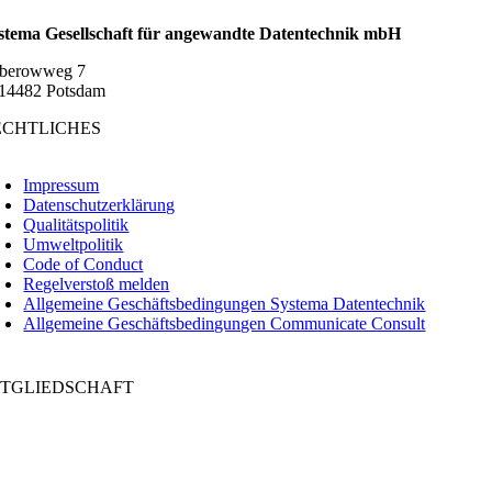
stema Gesellschaft für angewandte Datentechnik mbH
berowweg 7
14482 Potsdam
ECHTLICHES
oggle
avigation
Impressum
Datenschutzerklärung
Qualitätspolitik
Umweltpolitik
Code of Conduct
Regelverstoß melden
Allgemeine Geschäftsbedingungen Systema Datentechnik
Allgemeine Geschäftsbedingungen Communicate Consult
ITGLIEDSCHAFT