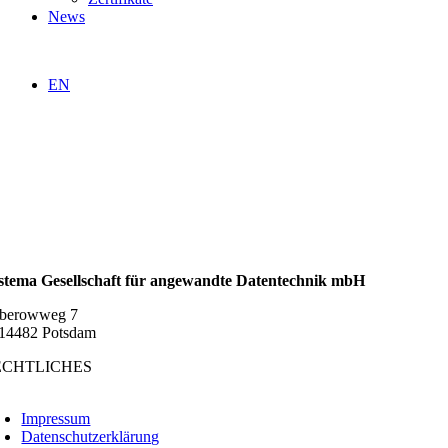
News
EN
stema Gesellschaft für angewandte Datentechnik mbH
berowweg 7
14482 Potsdam
ECHTLICHES
oggle
avigation
Impressum
Datenschutzerklärung