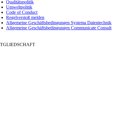
Qualitätspolitik
Umweltpolitik
Code of Conduct
Regelverstoß melden
Allgemeine Geschäftsbedingungen Systema Datentechnik
Allgemeine Geschäftsbedingungen Communicate Consult
ITGLIEDSCHAFT