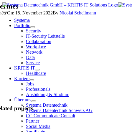
Zum
ermes
Inhalt
shed On: 15. November 2022
By
Nicolai Schellmann
Toggle
springen
Navigation
Systema
Portfolio
Security
IT-Security Leitstelle
Collaboration
Workplace
Network
Data
Service
KRITIS IT
Healthcare
Karriere
Jobs
Professionals
Ausbildung & Studium
Über uns
Systema Datentechnik
lated projects
Systema Datentechnik Schweiz AG
CC Communicate Consult
Partner
Social Media
Zertifikate