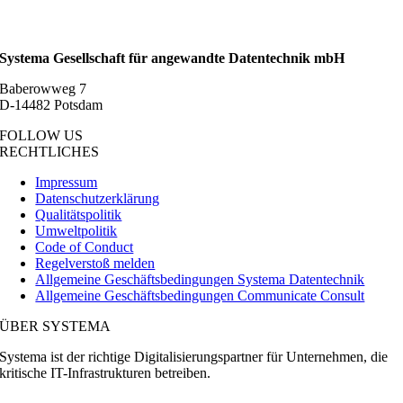
Systema Gesellschaft für angewandte Datentechnik mbH
Baberowweg 7
D-14482 Potsdam
FOLLOW US
RECHTLICHES
Impressum
Datenschutzerklärung
Qualitätspolitik
Umweltpolitik
Code of Conduct
Regelverstoß melden
Allgemeine Geschäftsbedingungen Systema Datentechnik
Allgemeine Geschäftsbedingungen Communicate Consult
ÜBER SYSTEMA
Systema ist der richtige Digitalisierungspartner für Unternehmen, die
kritische IT-Infrastrukturen betreiben.