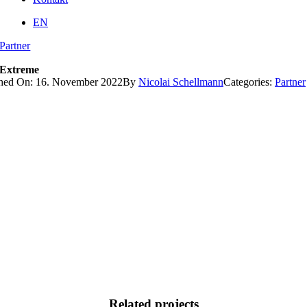
EN
Partner
Extreme
shed On: 16. November 2022
By
Nicolai Schellmann
Categories:
Partner
Related projects