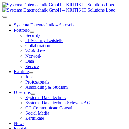
Zum
Inhalt
springen
Toggle
Navigation
Systema Datentechnik – Startseite
Portfolio
Security
IT-Security Leitstelle
Collaboration
Workplace
Network
Data
Service
Karriere
Jobs
Professionals
Ausbildung & Studium
Über uns
Systema Datentechnik
Systema Datentechnik Schweiz AG
CC Communicate Consult
Social Media
Zertifikate
News
Kontakt