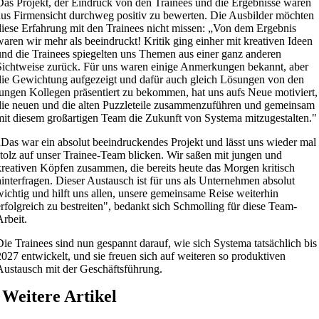
Das Projekt, der Eindruck von den Trainees und die Ergebnisse waren
aus Firmensicht durchweg positiv zu bewerten. Die Ausbilder möchten
diese Erfahrung mit den Trainees nicht missen: „Von dem Ergebnis
waren wir mehr als beeindruckt! Kritik ging einher mit kreativen Ideen
und die Trainees spiegelten uns Themen aus einer ganz anderen
Sichtweise zurück. Für uns waren einige Anmerkungen bekannt, aber
die Gewichtung aufgezeigt und dafür auch gleich Lösungen von den
jungen Kollegen präsentiert zu bekommen, hat uns aufs Neue motiviert,
die neuen und die alten Puzzleteile zusammenzuführen und gemeinsam
mit diesem großartigen Team die Zukunft von Systema mitzugestalten."
„Das war ein absolut beeindruckendes Projekt und lässt uns wieder mal
stolz auf unser Trainee-Team blicken. Wir saßen mit jungen und
kreativen Köpfen zusammen, die bereits heute das Morgen kritisch
hinterfragen. Dieser Austausch ist für uns als Unternehmen absolut
wichtig und hilft uns allen, unsere gemeinsame Reise weiterhin
erfolgreich zu bestreiten", bedankt sich Schmolling für diese Team-
Arbeit.
Die Trainees sind nun gespannt darauf, wie sich Systema tatsächlich bis
2027 entwickelt, und sie freuen sich auf weiteren so produktiven
Austausch mit der Geschäftsführung.
Weitere Artikel