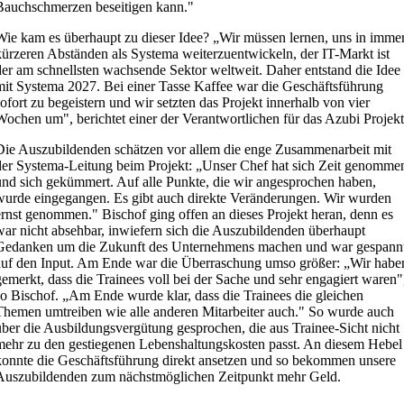
Bauchschmerzen beseitigen kann."
Wie kam es überhaupt zu dieser Idee? „Wir müssen lernen, uns in imme
kürzeren Abständen als Systema weiterzuentwickeln, der IT-Markt ist
der am schnellsten wachsende Sektor weltweit. Daher entstand die Idee
mit Systema 2027. Bei einer Tasse Kaffee war die Geschäftsführung
sofort zu begeistern und wir setzten das Projekt innerhalb von vier
Wochen um", berichtet einer der Verantwortlichen für das Azubi Projekt
Die Auszubildenden schätzen vor allem die enge Zusammenarbeit mit
der Systema-Leitung beim Projekt: „Unser Chef hat sich Zeit genomme
und sich gekümmert. Auf alle Punkte, die wir angesprochen haben,
wurde eingegangen. Es gibt auch direkte Veränderungen. Wir wurden
ernst genommen." Bischof ging offen an dieses Projekt heran, denn es
war nicht absehbar, inwiefern sich die Auszubildenden überhaupt
Gedanken um die Zukunft des Unternehmens machen und war gespann
auf den Input. Am Ende war die Überraschung umso größer: „Wir habe
gemerkt, dass die Trainees voll bei der Sache und sehr engagiert waren"
so Bischof. „Am Ende wurde klar, dass die Trainees die gleichen
Themen umtreiben wie alle anderen Mitarbeiter auch." So wurde auch
über die Ausbildungsvergütung gesprochen, die aus Trainee-Sicht nicht
mehr zu den gestiegenen Lebenshaltungskosten passt. An diesem Hebel
konnte die Geschäftsführung direkt ansetzen und so bekommen unsere
Auszubildenden zum nächstmöglichen Zeitpunkt mehr Geld.