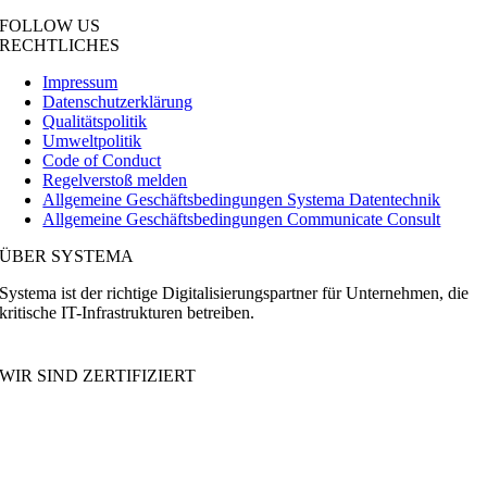
FOLLOW US
RECHTLICHES
Impressum
Datenschutzerklärung
Qualitätspolitik
Umweltpolitik
Code of Conduct
Regelverstoß melden
Allgemeine Geschäftsbedingungen Systema Datentechnik
Allgemeine Geschäftsbedingungen Communicate Consult
ÜBER SYSTEMA
Systema ist der richtige Digitalisierungspartner für Unternehmen, die
kritische IT-Infrastrukturen betreiben.
WIR SIND ZERTIFIZIERT