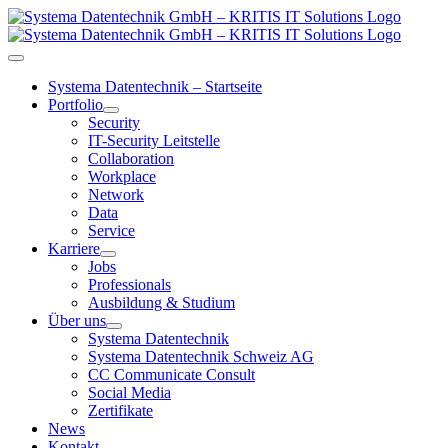
Zum
Inhalt
springen
Toggle
Navigation
Systema Datentechnik – Startseite
Portfolio
Security
IT-Security Leitstelle
Collaboration
Workplace
Network
Data
Service
Karriere
Jobs
Professionals
Ausbildung & Studium
Über uns
Systema Datentechnik
Systema Datentechnik Schweiz AG
CC Communicate Consult
Social Media
Zertifikate
News
Kontakt